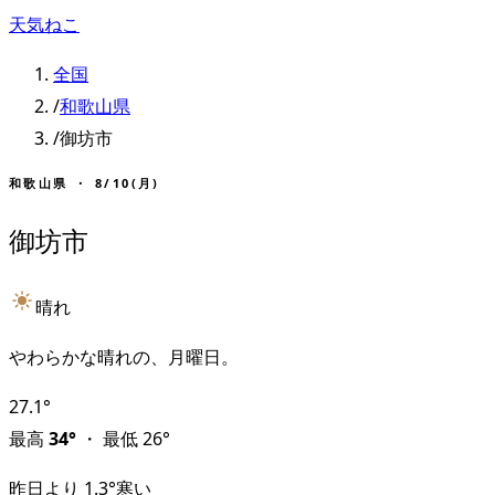
天気ねこ
全国
/
和歌山県
/
御坊市
和歌山県
・
8/10(月)
御坊市
晴れ
やわらかな晴れの、月曜日。
27.1
°
最高
34
°
・
最低
26
°
昨日より
1.3
°
寒い