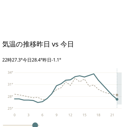
気温の推移
昨日 vs 今日
22
時
27.3°
今日
28.4°
昨日
-1.1
°
34
°
31
°
28
°
25
°
0
3
6
9
12
15
18
21