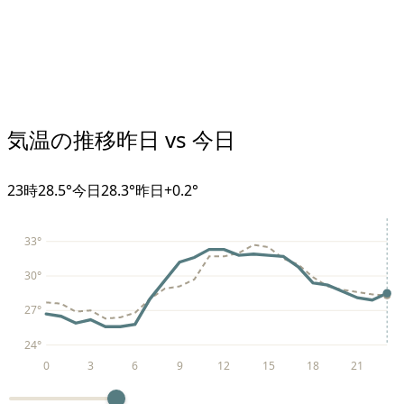
気温の推移
昨日 vs 今日
23
時
28.5°
今日
28.3°
昨日
+
0.2
°
33
°
30
°
27
°
24
°
0
3
6
9
12
15
18
21