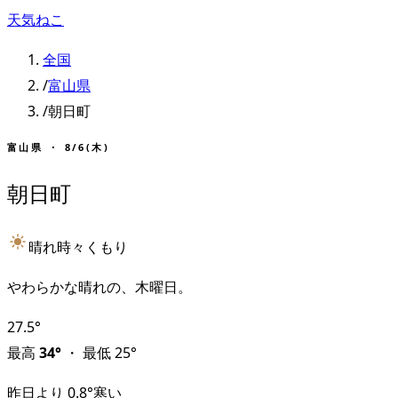
天気ねこ
全国
/
富山県
/
朝日町
富山県
・
8/6(木)
朝日町
晴れ時々くもり
やわらかな晴れの、木曜日。
27.5
°
最高
34
°
・
最低
25
°
昨日より
0.8
°
寒い