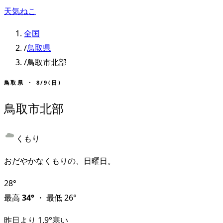
天気ねこ
全国
/
鳥取県
/
鳥取市北部
鳥取県
・
8/9(日)
鳥取市北部
くもり
おだやかなくもりの、日曜日。
28
°
最高
34
°
・
最低
26
°
昨日より
1.9
°
寒い