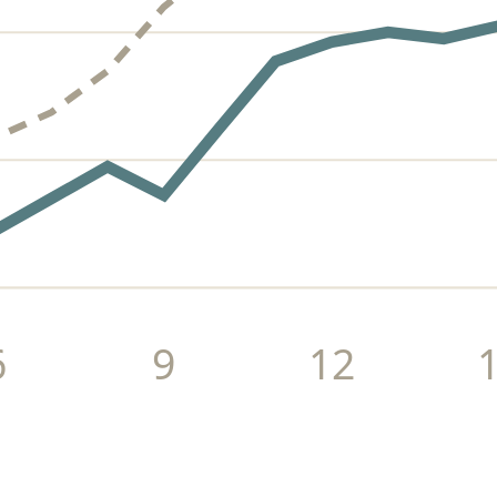
6
9
12