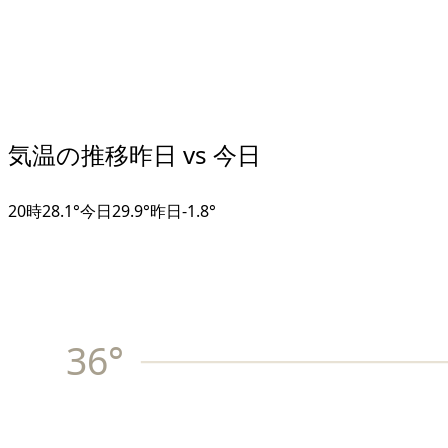
気温の推移
昨日 vs 今日
20
時
28.1°
今日
29.9°
昨日
-1.8
°
36
°