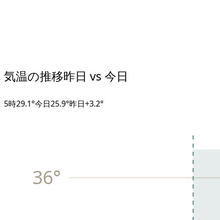
気温の推移
昨日 vs 今日
5
時
29.1°
今日
25.9°
昨日
+
3.2
°
36
°