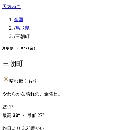
天気ねこ
全国
/
鳥取県
/
三朝町
鳥取県
・
8/7(金)
三朝町
晴れ後くもり
やわらかな晴れの、金曜日。
29.1
°
最高
38
°
・
最低
27
°
昨日より
3.2
°
暖かい