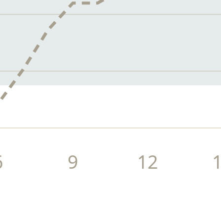
6
9
12