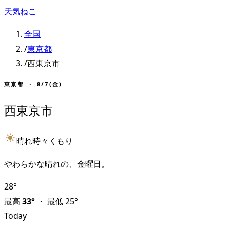
天気ねこ
全国
/
東京都
/
西東京市
東京都
・
8/7(金)
西東京市
晴れ時々くもり
やわらかな晴れの、金曜日。
28
°
最高
33
°
・
最低
25
°
Today