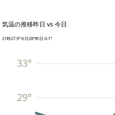
気温の推移
昨日 vs 今日
21
時
27.9°
今日
28°
昨日
-0.1
°
33
°
29
°