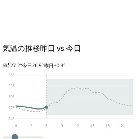
気温の推移
昨日 vs 今日
6
時
27.2°
今日
26.9°
昨日
+
0.3
°
36
°
33
°
30
°
27
°
24
°
0
3
6
9
12
15
18
21