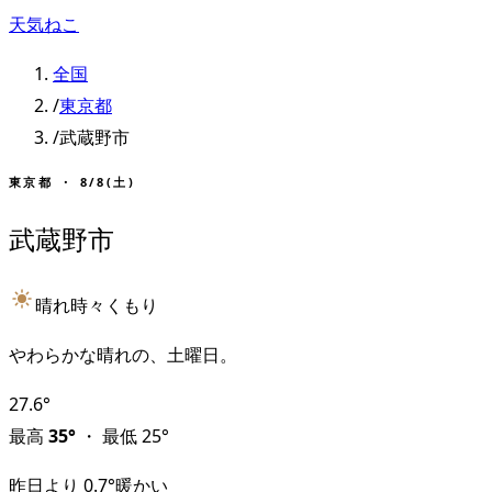
天気ねこ
全国
/
東京都
/
武蔵野市
東京都
・
8/8(土)
武蔵野市
晴れ時々くもり
やわらかな晴れの、土曜日。
27.6
°
最高
35
°
・
最低
25
°
昨日より
0.7
°
暖かい