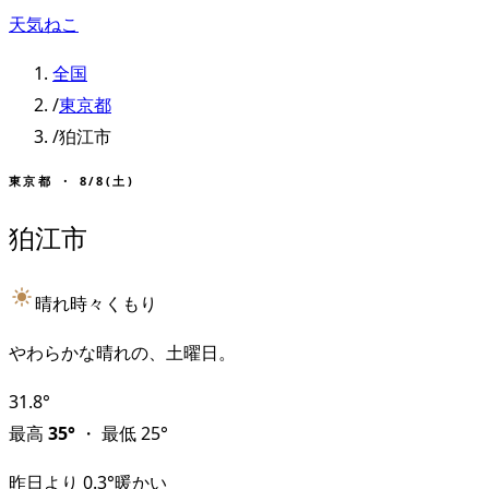
天気ねこ
全国
/
東京都
/
狛江市
東京都
・
8/8(土)
狛江市
晴れ時々くもり
やわらかな晴れの、土曜日。
31.8
°
最高
35
°
・
最低
25
°
昨日より
0.3
°
暖かい