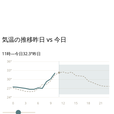
気温の推移
昨日 vs 今日
11
時
—
今日
32.3°
昨日
36
°
33
°
30
°
27
°
24
°
0
3
6
9
12
15
18
21