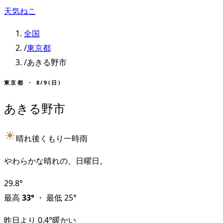
天気ねこ
全国
/
東京都
/
あきる野市
東京都
・
8/9(日)
あきる野市
晴れ後くもり一時雨
やわらかな晴れの、日曜日。
29.8
°
最高
33
°
・
最低
25
°
昨日より
0.4
°
暖かい