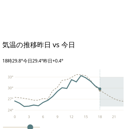
気温の推移
昨日 vs 今日
18
時
29.8°
今日
29.4°
昨日
+
0.4
°
33
°
30
°
27
°
24
°
0
3
6
9
12
15
18
21