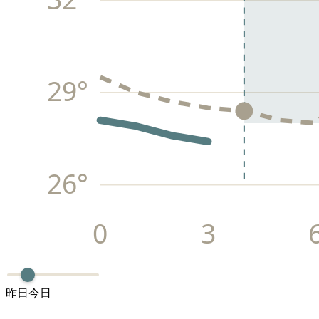
29
°
26
°
0
3
昨日
今日