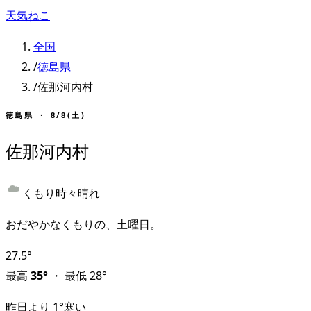
天気ねこ
全国
/
徳島県
/
佐那河内村
徳島県
・
8/8(土)
佐那河内村
くもり時々晴れ
おだやかなくもりの、土曜日。
27.5
°
最高
35
°
・
最低
28
°
昨日より
1
°
寒い