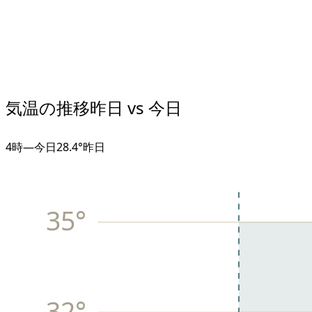
気温の推移
昨日 vs 今日
4
時
—
今日
28.4°
昨日
35
°
32
°