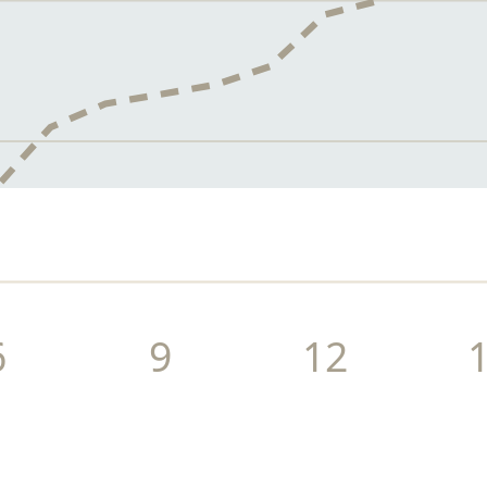
6
9
12