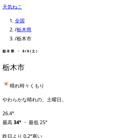
天気ねこ
全国
/
栃木県
/
栃木市
栃木県
・
8/8(土)
栃木市
晴れ時々くもり
やわらかな晴れの、土曜日。
26.4
°
最高
34
°
・
最低
25
°
昨日より
0.2
°
寒い