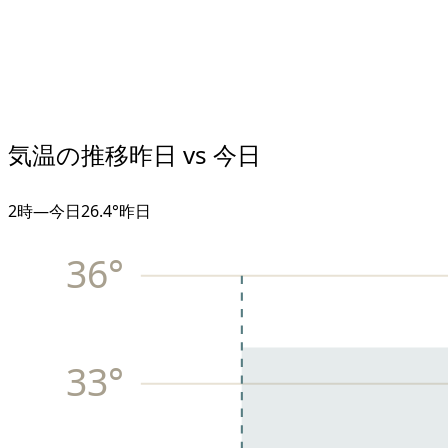
気温の推移
昨日 vs 今日
2
時
—
今日
26.4°
昨日
36
°
33
°