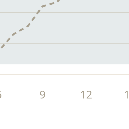
6
9
12