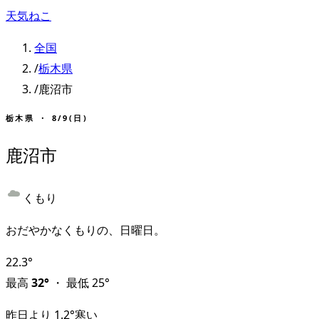
天気ねこ
全国
/
栃木県
/
鹿沼市
栃木県
・
8/9(日)
鹿沼市
くもり
おだやかなくもりの、日曜日。
22.3
°
最高
32
°
・
最低
25
°
昨日より
1.2
°
寒い