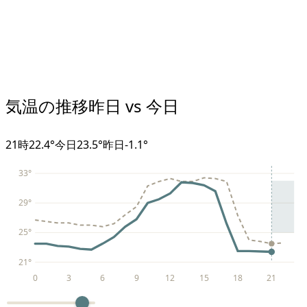
気温の推移
昨日 vs 今日
21
時
22.4°
今日
23.5°
昨日
-1.1
°
33
°
29
°
25
°
21
°
0
3
6
9
12
15
18
21