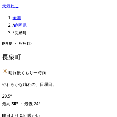
天気ねこ
全国
/
静岡県
/
長泉町
静岡県
・
8/9(日)
長泉町
晴れ後くもり一時雨
やわらかな晴れの、日曜日。
29.5
°
最高
30
°
・
最低
24
°
昨日より
0.5
°
暖かい