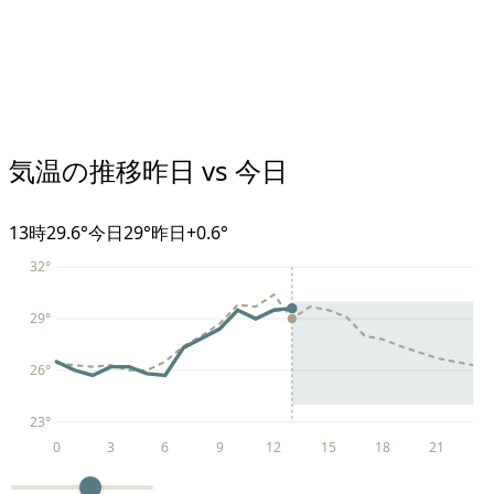
気温の推移
昨日 vs 今日
13
時
29.6°
今日
29°
昨日
+
0.6
°
32
°
29
°
26
°
23
°
0
3
6
9
12
15
18
21