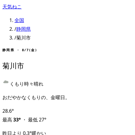
天気ねこ
全国
/
静岡県
/
菊川市
静岡県
・
8/7(金)
菊川市
くもり時々晴れ
おだやかなくもりの、金曜日。
28.6
°
最高
33
°
・
最低
27
°
昨日より
0.3
°
暖かい