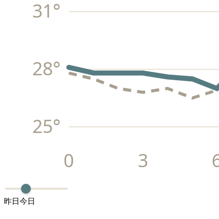
31
°
28
°
25
°
0
3
昨日
今日