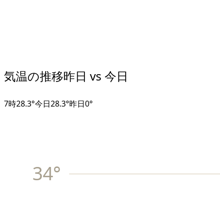
気温の推移
昨日 vs 今日
7
時
28.3°
今日
28.3°
昨日
0
°
34
°