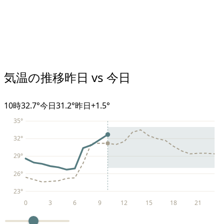
気温の推移
昨日 vs 今日
10
時
32.7°
今日
31.2°
昨日
+
1.5
°
35
°
32
°
29
°
26
°
23
°
0
3
6
9
12
15
18
21