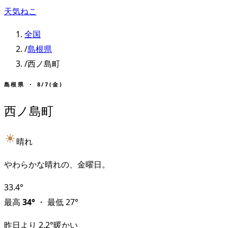
天気ねこ
全国
/
島根県
/
西ノ島町
島根県
・
8/7(金)
西ノ島町
晴れ
やわらかな晴れの、金曜日。
33.4
°
最高
34
°
・
最低
27
°
昨日より
2.2
°
暖かい