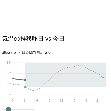
気温の推移
昨日 vs 今日
3
時
27.5°
今日
24.9°
昨日
+
2.6
°
34
°
30
°
26
°
22
°
0
3
6
9
12
15
18
21