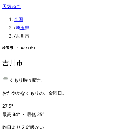
天気ねこ
全国
/
埼玉県
/
吉川市
埼玉県
・
8/7(金)
吉川市
くもり時々晴れ
おだやかなくもりの、金曜日。
27.5
°
最高
34
°
・
最低
25
°
昨日より
2.6
°
暖かい