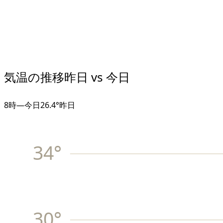
気温の推移
昨日 vs 今日
8
時
—
今日
26.4°
昨日
34
°
30
°