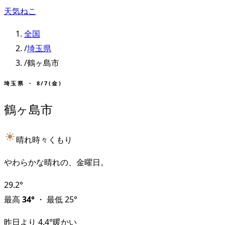
天気ねこ
全国
/
埼玉県
/
鶴ヶ島市
埼玉県
・
8/7(金)
鶴ヶ島市
晴れ時々くもり
やわらかな晴れの、金曜日。
29.2
°
最高
34
°
・
最低
25
°
昨日より
4.4
°
暖かい