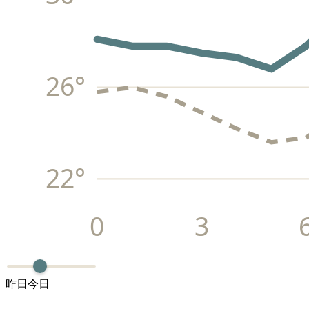
26
°
22
°
0
3
昨日
今日