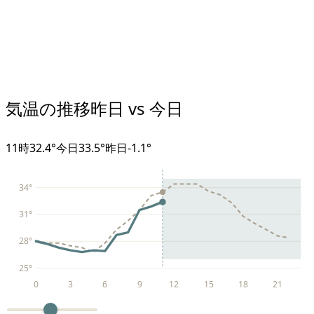
気温の推移
昨日 vs 今日
11
時
32.4°
今日
33.5°
昨日
-1.1
°
34
°
31
°
28
°
25
°
0
3
6
9
12
15
18
21