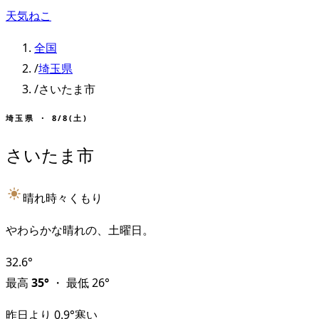
天気ねこ
全国
/
埼玉県
/
さいたま市
埼玉県
・
8/8(土)
さいたま市
晴れ時々くもり
やわらかな晴れの、土曜日。
32.6
°
最高
35
°
・
最低
26
°
昨日より
0.9
°
寒い