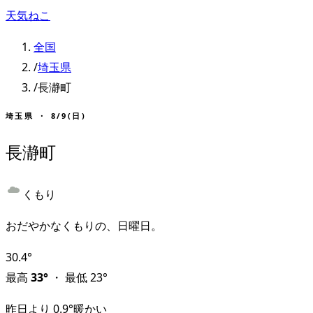
天気ねこ
全国
/
埼玉県
/
長瀞町
埼玉県
・
8/9(日)
長瀞町
くもり
おだやかなくもりの、日曜日。
30.4
°
最高
33
°
・
最低
23
°
昨日より
0.9
°
暖かい