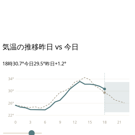
気温の推移
昨日 vs 今日
18
時
30.7°
今日
29.5°
昨日
+
1.2
°
34
°
30
°
26
°
22
°
0
3
6
9
12
15
18
21