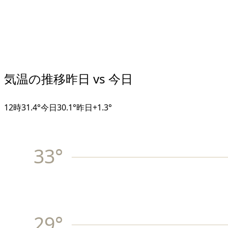
気温の推移
昨日 vs 今日
12
時
31.4°
今日
30.1°
昨日
+
1.3
°
33
°
29
°