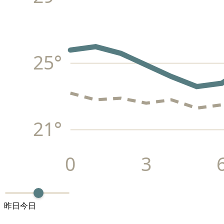
25
°
21
°
0
3
昨日
今日