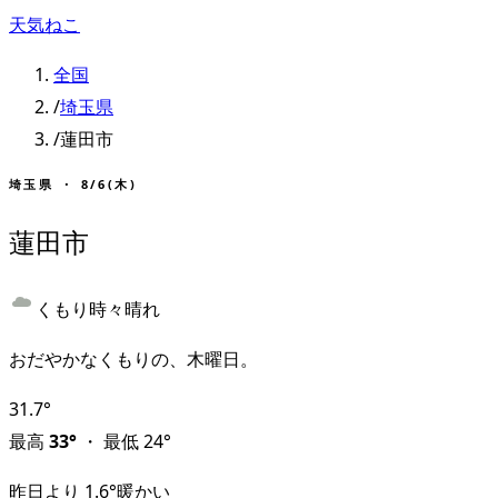
天気ねこ
全国
/
埼玉県
/
蓮田市
埼玉県
・
8/6(木)
蓮田市
くもり時々晴れ
おだやかなくもりの、木曜日。
31.7
°
最高
33
°
・
最低
24
°
昨日より
1.6
°
暖かい