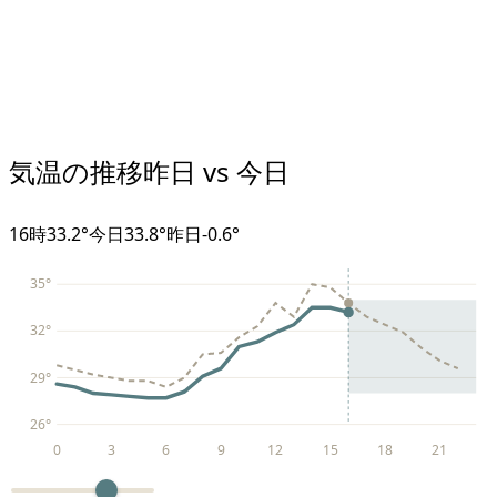
気温の推移
昨日 vs 今日
16
時
33.2°
今日
33.8°
昨日
-0.6
°
35
°
32
°
29
°
26
°
0
3
6
9
12
15
18
21