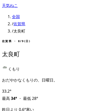
天気ねこ
全国
/
佐賀県
/
太良町
佐賀県
・
8/9(日)
太良町
くもり
おだやかなくもりの、日曜日。
33.2
°
最高
34
°
・
最低
28
°
昨日より
0.6
°
寒い