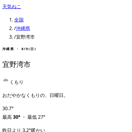
天気ねこ
全国
/
沖縄県
/
宜野湾市
沖縄県
・
8/9(日)
宜野湾市
くもり
おだやかなくもりの、日曜日。
30.7
°
最高
30
°
・
最低
27
°
昨日より
3.2
°
暖かい