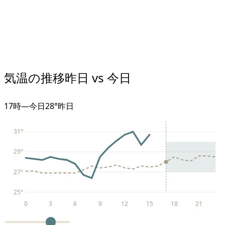
気温の推移
昨日 vs 今日
17
時
—
今日
28°
昨日
31
°
29
°
27
°
25
°
0
3
6
9
12
15
18
21