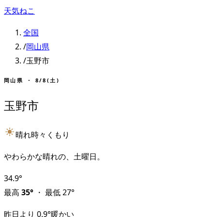
天気ねこ
全国
/
岡山県
/
玉野市
岡山県
・
8/8(土)
玉野市
晴れ時々くもり
やわらかな晴れの、土曜日。
34.9
°
最高
35
°
・
最低
27
°
昨日より
0.9
°
暖かい