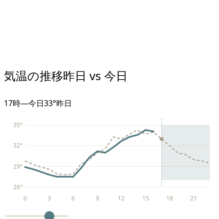
気温の推移
昨日 vs 今日
17
時
—
今日
33°
昨日
35
°
32
°
29
°
26
°
0
3
6
9
12
15
18
21