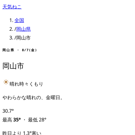
天気ねこ
全国
/
岡山県
/
岡山市
岡山県
・
8/7(金)
岡山市
晴れ時々くもり
やわらかな晴れの、金曜日。
30.7
°
最高
35
°
・
最低
28
°
昨日より
1.3
°
寒い