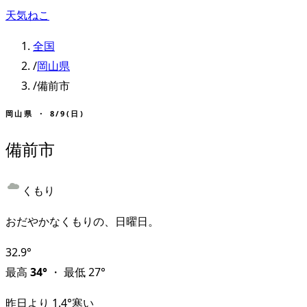
天気ねこ
全国
/
岡山県
/
備前市
岡山県
・
8/9(日)
備前市
くもり
おだやかなくもりの、日曜日。
32.9
°
最高
34
°
・
最低
27
°
昨日より
1.4
°
寒い