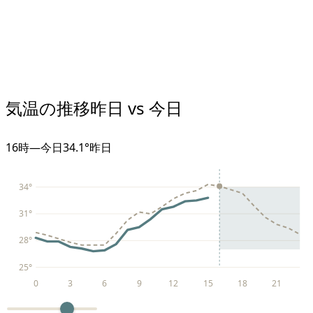
気温の推移
昨日 vs 今日
16
時
—
今日
34.1°
昨日
34
°
31
°
28
°
25
°
0
3
6
9
12
15
18
21