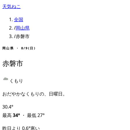
天気ねこ
全国
/
岡山県
/
赤磐市
岡山県
・
8/9(日)
赤磐市
くもり
おだやかなくもりの、日曜日。
30.4
°
最高
34
°
・
最低
27
°
昨日より
0.6
°
寒い