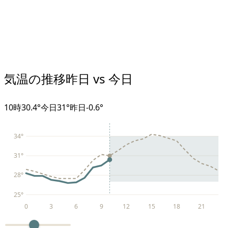
気温の推移
昨日 vs 今日
10
時
30.4°
今日
31°
昨日
-0.6
°
34
°
31
°
28
°
25
°
0
3
6
9
12
15
18
21