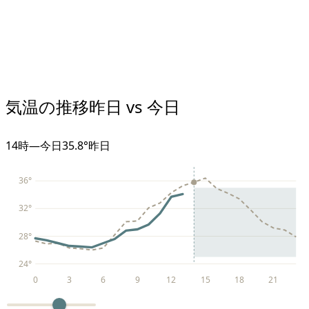
気温の推移
昨日 vs 今日
14
時
—
今日
35.8°
昨日
36
°
32
°
28
°
24
°
0
3
6
9
12
15
18
21