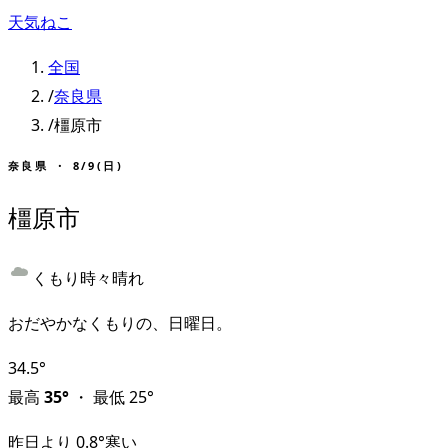
天気ねこ
全国
/
奈良県
/
橿原市
奈良県
・
8/9(日)
橿原市
くもり時々晴れ
おだやかなくもりの、日曜日。
34.5
°
最高
35
°
・
最低
25
°
昨日より
0.8
°
寒い