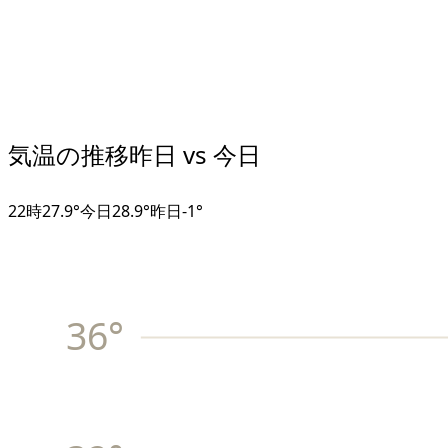
気温の推移
昨日 vs 今日
22
時
27.9°
今日
28.9°
昨日
-1
°
36
°