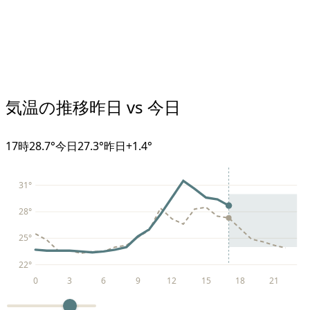
気温の推移
昨日 vs 今日
17
時
28.7°
今日
27.3°
昨日
+
1.4
°
31
°
28
°
25
°
22
°
0
3
6
9
12
15
18
21