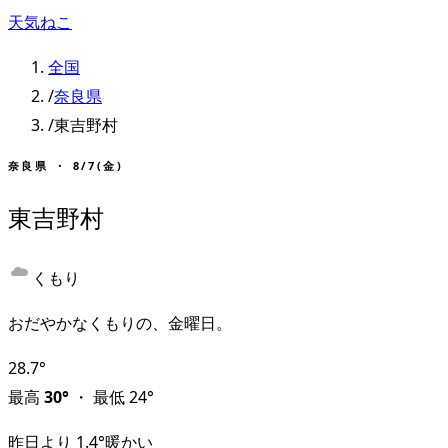
天気ねこ
全国
/
奈良県
/
東吉野村
奈良県
・
8/7(金)
東吉野村
くもり
おだやかなくもりの、金曜日。
28.7
°
最高
30
°
・
最低
24
°
昨日より
1.4
°
暖かい