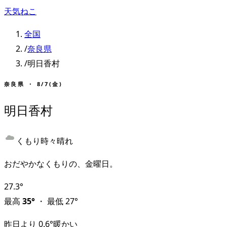
天気ねこ
全国
/
奈良県
/
明日香村
奈良県
・
8/7(金)
明日香村
くもり時々晴れ
おだやかなくもりの、金曜日。
27.3
°
最高
35
°
・
最低
27
°
昨日より
0.6
°
暖かい