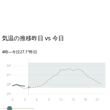
気温の推移
昨日 vs 今日
4
時
—
今日
27.1°
昨日
34
°
31
°
28
°
25
°
0
3
6
9
12
15
18
21