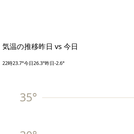
気温の推移
昨日 vs 今日
22
時
23.7°
今日
26.3°
昨日
-2.6
°
35
°