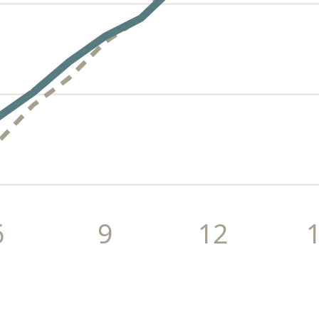
6
9
12