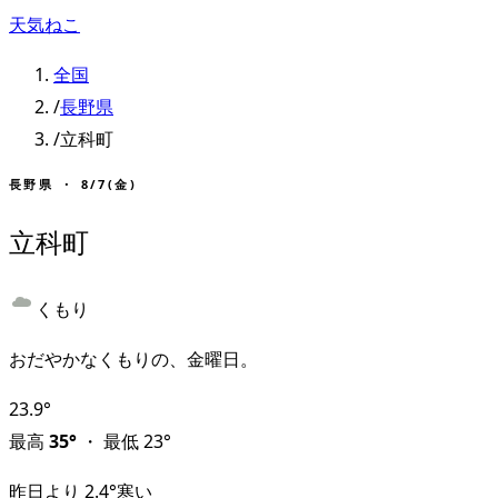
天気ねこ
全国
/
長野県
/
立科町
長野県
・
8/7(金)
立科町
くもり
おだやかなくもりの、金曜日。
23.9
°
最高
35
°
・
最低
23
°
昨日より
2.4
°
寒い