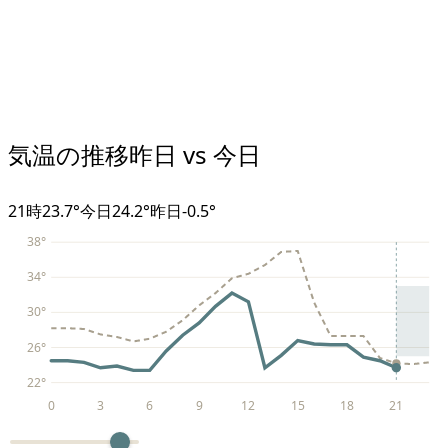
気温の推移
昨日 vs 今日
21
時
23.7°
今日
24.2°
昨日
-0.5
°
38
°
34
°
30
°
26
°
22
°
0
3
6
9
12
15
18
21