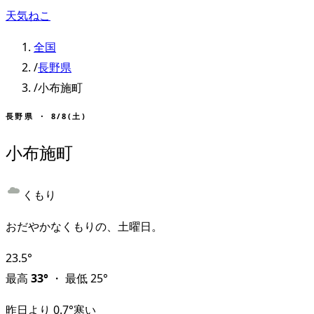
天気ねこ
全国
/
長野県
/
小布施町
長野県
・
8/8(土)
小布施町
くもり
おだやかなくもりの、土曜日。
23.5
°
最高
33
°
・
最低
25
°
昨日より
0.7
°
寒い