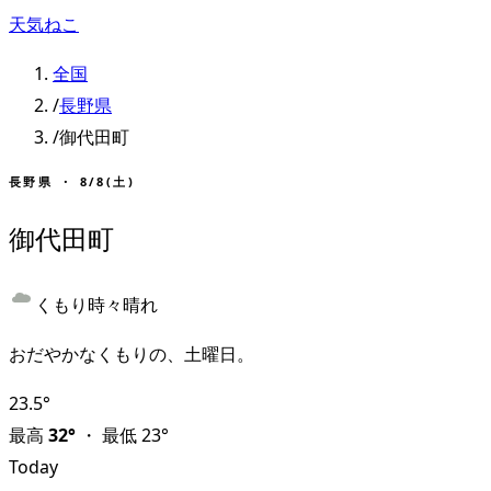
天気ねこ
全国
/
長野県
/
御代田町
長野県
・
8/8(土)
御代田町
くもり時々晴れ
おだやかなくもりの、土曜日。
23.5
°
最高
32
°
・
最低
23
°
Today