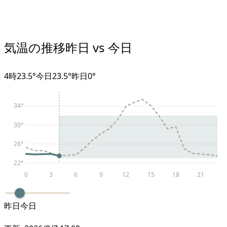
気温の推移
昨日 vs 今日
4
時
23.5°
今日
23.5°
昨日
0
°
34
°
30
°
26
°
22
°
0
3
6
9
12
15
18
21
昨日
今日