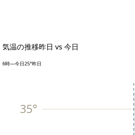
気温の推移
昨日 vs 今日
6
時
—
今日
25°
昨日
35
°