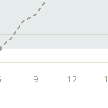
6
9
12