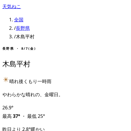
天気ねこ
全国
/
長野県
/
木島平村
長野県
・
8/7(金)
木島平村
晴れ後くもり一時雨
やわらかな晴れの、金曜日。
26.9
°
最高
37
°
・
最低
25
°
昨日より
2.8
°
暖かい