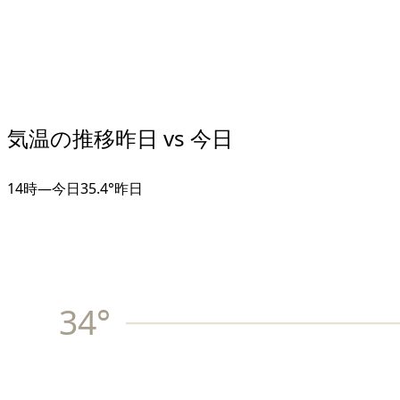
気温の推移
昨日 vs 今日
14
時
—
今日
35.4°
昨日
34
°