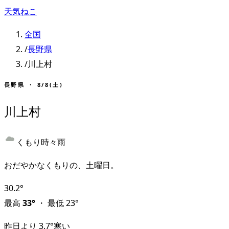
天気ねこ
全国
/
長野県
/
川上村
長野県
・
8/8(土)
川上村
くもり時々雨
おだやかなくもりの、土曜日。
30.2
°
最高
33
°
・
最低
23
°
昨日より
3.7
°
寒い