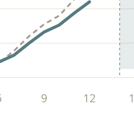
6
9
12