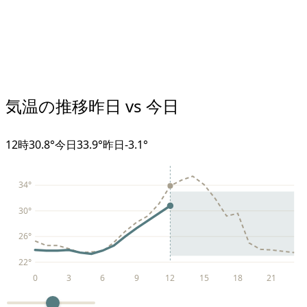
気温の推移
昨日 vs 今日
12
時
30.8°
今日
33.9°
昨日
-3.1
°
34
°
30
°
26
°
22
°
0
3
6
9
12
15
18
21