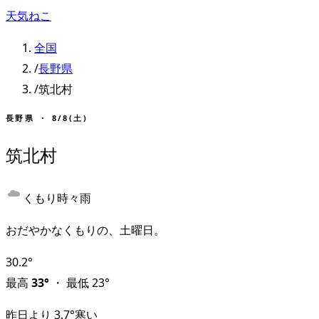
天気ねこ
全国
/
長野県
/
筑北村
長野県
・
8/8(土)
筑北村
くもり時々雨
おだやかなくもりの、土曜日。
30.2
°
最高
33
°
・
最低
23
°
昨日より
3.7
°
寒い