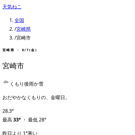
天気ねこ
全国
/
宮崎県
/
宮崎市
宮崎県
・
8/7(金)
宮崎市
くもり後雨か雪
おだやかなくもりの、金曜日。
28.3
°
最高
33
°
・
最低
28
°
昨日より
1
°
寒い