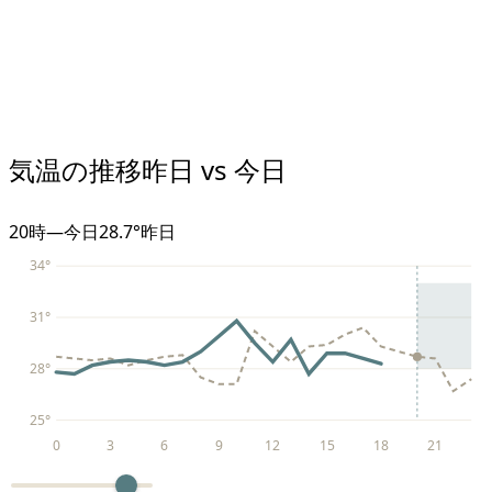
気温の推移
昨日 vs 今日
20
時
—
今日
28.7°
昨日
34
°
31
°
28
°
25
°
0
3
6
9
12
15
18
21