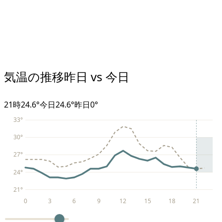
気温の推移
昨日 vs 今日
21
時
24.6°
今日
24.6°
昨日
0
°
33
°
30
°
27
°
24
°
21
°
0
3
6
9
12
15
18
21