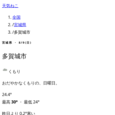
天気ねこ
全国
/
宮城県
/
多賀城市
宮城県
・
8/9(日)
多賀城市
くもり
おだやかなくもりの、日曜日。
24.4
°
最高
30
°
・
最低
24
°
昨日より
0.2
°
寒い