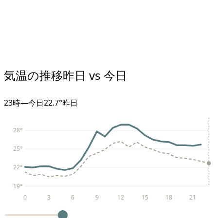
気温の推移
昨日 vs 今日
23
時
—
今日
22.7°
昨日
28
°
25
°
22
°
19
°
0
3
6
9
12
15
18
21