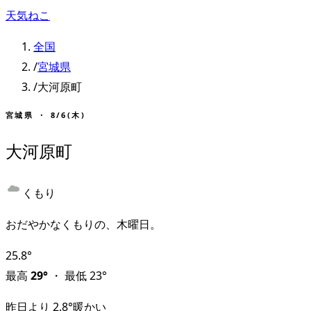
天気ねこ
全国
/
宮城県
/
大河原町
宮城県
・
8/6(木)
大河原町
くもり
おだやかなくもりの、木曜日。
25.8
°
最高
29
°
・
最低
23
°
昨日より
2.8
°
暖かい