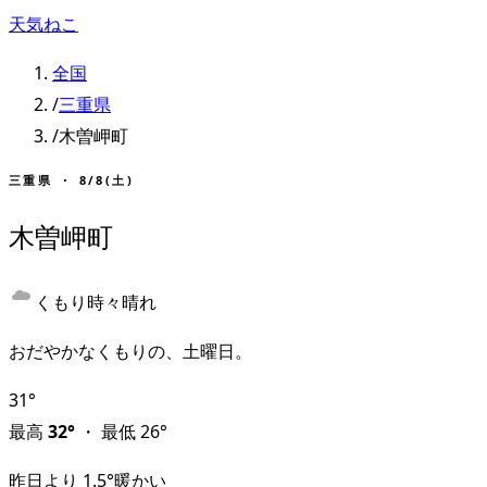
天気ねこ
全国
/
三重県
/
木曽岬町
三重県
・
8/8(土)
木曽岬町
くもり時々晴れ
おだやかなくもりの、土曜日。
31
°
最高
32
°
・
最低
26
°
昨日より
1.5
°
暖かい