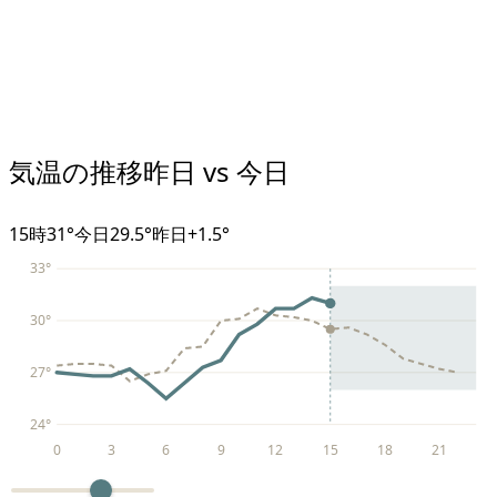
気温の推移
昨日 vs 今日
15
時
31°
今日
29.5°
昨日
+
1.5
°
33
°
30
°
27
°
24
°
0
3
6
9
12
15
18
21