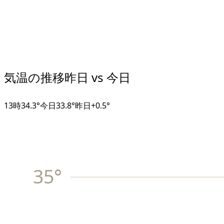
気温の推移
昨日 vs 今日
13
時
34.3°
今日
33.8°
昨日
+
0.5
°
35
°