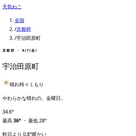
天気ねこ
全国
/
京都府
/
宇治田原町
京都府
・
8/7(金)
宇治田原町
晴れ時々くもり
やわらかな晴れの、金曜日。
34.6
°
最高
36
°
・
最低
28
°
昨日より
0.8
°
暖かい