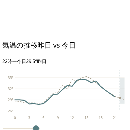
気温の推移
昨日 vs 今日
22
時
—
今日
29.5°
昨日
35
°
32
°
29
°
26
°
0
3
6
9
12
15
18
21