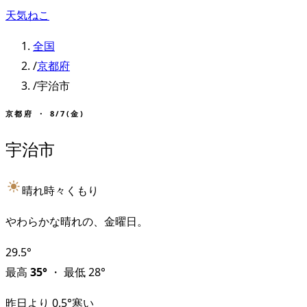
天気ねこ
全国
/
京都府
/
宇治市
京都府
・
8/7(金)
宇治市
晴れ時々くもり
やわらかな晴れの、金曜日。
29.5
°
最高
35
°
・
最低
28
°
昨日より
0.5
°
寒い