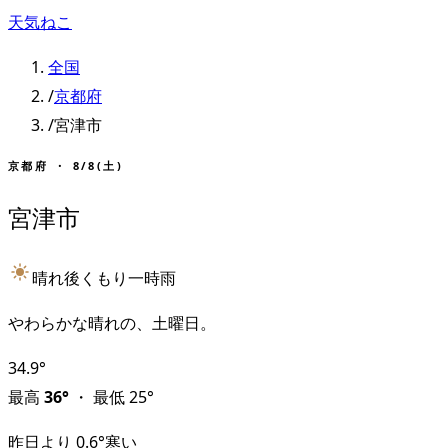
天気ねこ
全国
/
京都府
/
宮津市
京都府
・
8/8(土)
宮津市
晴れ後くもり一時雨
やわらかな晴れの、土曜日。
34.9
°
最高
36
°
・
最低
25
°
昨日より
0.6
°
寒い