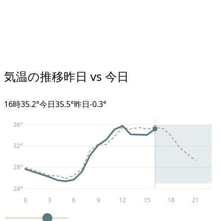
気温の推移
昨日 vs 今日
16
時
35.2°
今日
35.5°
昨日
-0.3
°
36
°
32
°
28
°
24
°
0
3
6
9
12
15
18
21