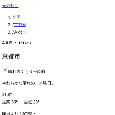
天気ねこ
全国
/
京都府
/
京都市
京都府
・
8/6(木)
京都市
晴れ後くもり一時雨
やわらかな晴れの、木曜日。
31.8
°
最高
36
°
・
最低
28
°
昨日より
1.5
°
寒い