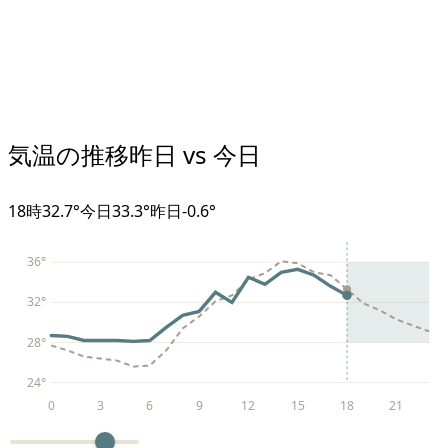
気温の推移
昨日 vs 今日
18
時
32.7°
今日
33.3°
昨日
-0.6
°
36
°
32
°
28
°
24
°
0
3
6
9
12
15
18
21