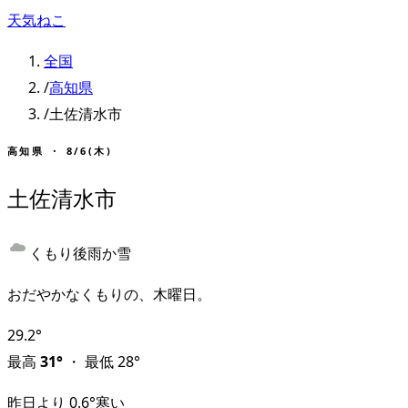
天気ねこ
全国
/
高知県
/
土佐清水市
高知県
・
8/6(木)
土佐清水市
くもり後雨か雪
おだやかなくもりの、木曜日。
29.2
°
最高
31
°
・
最低
28
°
昨日より
0.6
°
寒い