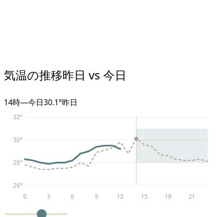
気温の推移
昨日 vs 今日
14
時
—
今日
30.1°
昨日
32
°
30
°
28
°
26
°
0
3
6
9
12
15
18
21