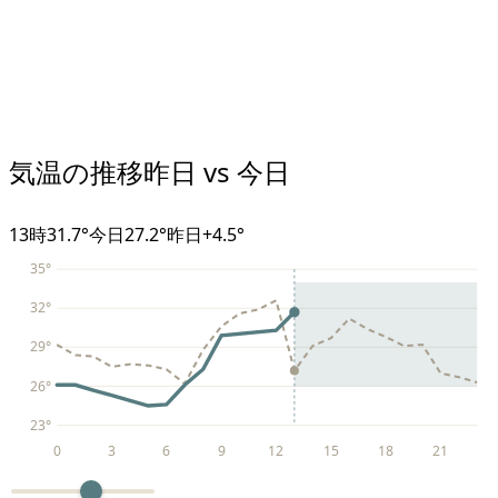
気温の推移
昨日 vs 今日
13
時
31.7°
今日
27.2°
昨日
+
4.5
°
35
°
32
°
29
°
26
°
23
°
0
3
6
9
12
15
18
21