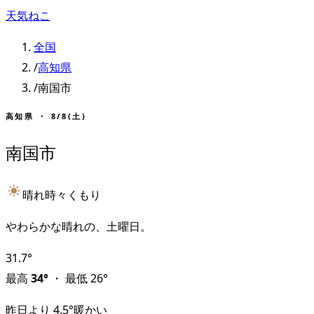
天気ねこ
全国
/
高知県
/
南国市
高知県
・
8/8(土)
南国市
晴れ時々くもり
やわらかな晴れの、土曜日。
31.7
°
最高
34
°
・
最低
26
°
昨日より
4.5
°
暖かい