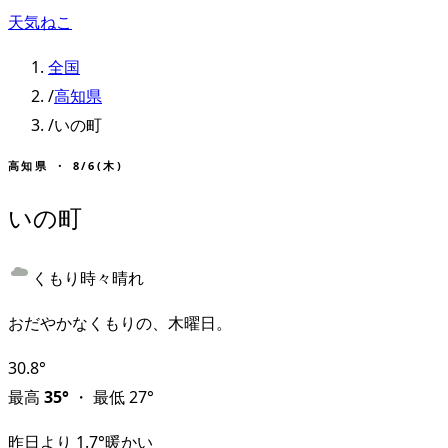
天気ねこ
全国
/
高知県
/
いの町
高知県
・
8/6(木)
いの町
くもり時々晴れ
おだやかなくもりの、木曜日。
30.8
°
最高
35
°
・
最低
27
°
昨日より
1.7
°
暖かい