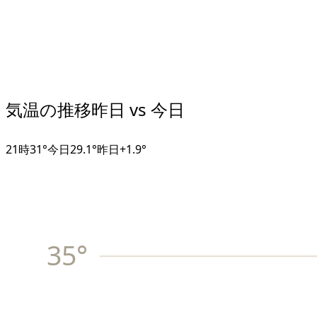
気温の推移
昨日 vs 今日
21
時
31°
今日
29.1°
昨日
+
1.9
°
35
°