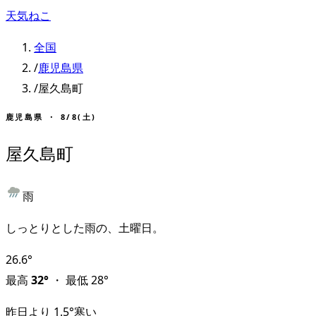
天気ねこ
全国
/
鹿児島県
/
屋久島町
鹿児島県
・
8/8(土)
屋久島町
雨
しっとりとした雨の、土曜日。
26.6
°
最高
32
°
・
最低
28
°
昨日より
1.5
°
寒い