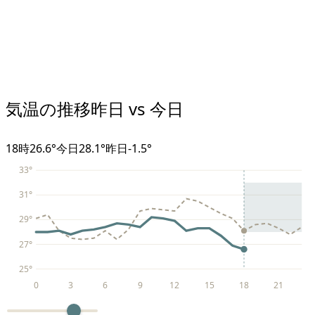
気温の推移
昨日 vs 今日
18
時
26.6°
今日
28.1°
昨日
-1.5
°
33
°
31
°
29
°
27
°
25
°
0
3
6
9
12
15
18
21