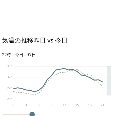
気温の推移
昨日 vs 今日
22
時
—
今日
—
昨日
35
°
32
°
29
°
26
°
0
3
6
9
12
15
18
21