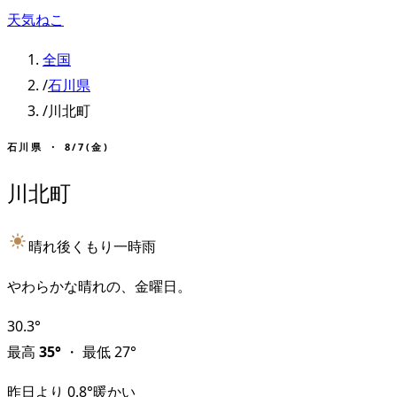
天気ねこ
全国
/
石川県
/
川北町
石川県
・
8/7(金)
川北町
晴れ後くもり一時雨
やわらかな晴れの、金曜日。
30.3
°
最高
35
°
・
最低
27
°
昨日より
0.8
°
暖かい