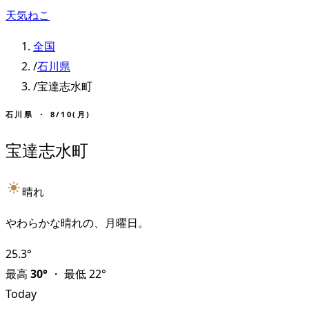
天気ねこ
全国
/
石川県
/
宝達志水町
石川県
・
8/10(月)
宝達志水町
晴れ
やわらかな晴れの、月曜日。
25.3
°
最高
30
°
・
最低
22
°
Today