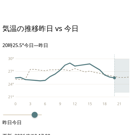
気温の推移
昨日 vs 今日
20
時
25.5°
今日
—
昨日
30
°
27
°
24
°
21
°
0
3
6
9
12
15
18
21
昨日
今日