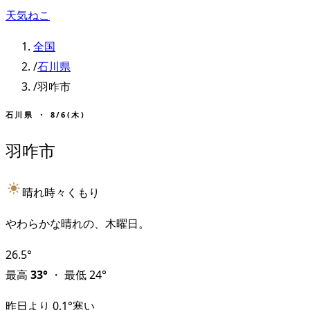
天気ねこ
全国
/
石川県
/
羽咋市
石川県
・
8/6(木)
羽咋市
晴れ時々くもり
やわらかな晴れの、木曜日。
26.5
°
最高
33
°
・
最低
24
°
昨日より
0.1
°
寒い