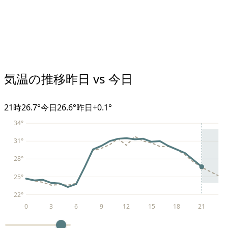
気温の推移
昨日 vs 今日
21
時
26.7°
今日
26.6°
昨日
+
0.1
°
34
°
31
°
28
°
25
°
22
°
0
3
6
9
12
15
18
21